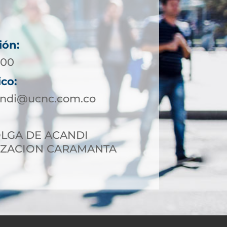
ión:
 00
ico:
andi@ucnc.com.co
OLGA DE ACANDI
ZACION CARAMANTA