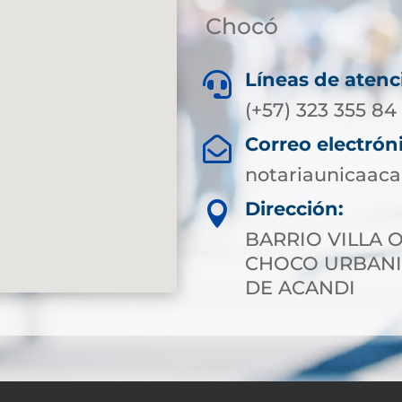
Chocó
Líneas de atenc

(+57) 323 355 84
Correo electrón

notariaunicaac
Dirección:

BARRIO VILLA 
CHOCO URBANI
DE ACANDI