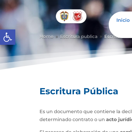
Inicio
Abrir barra de herramientas
Home
Escritura publica
Escritura Pú
9
9
Escritura Pública
Es un documento que contiene la decla
determinado contrato o un
acto juríd