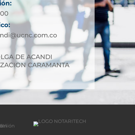
ión:
 00
ico:
andi@ucnc.com.co
OLGA DE ACANDI
ZACION CARAMANTA