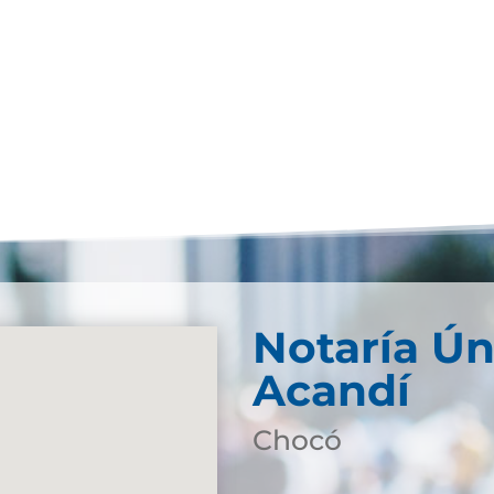
Notaría Ún
Acandí
Chocó