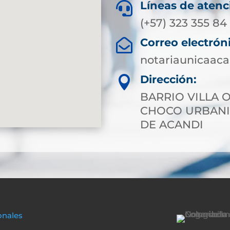
Líneas de atenc

(+57) 323 355 84
Correo electrón

notariaunicaac
Dirección:

BARRIO VILLA 
CHOCO URBANI
DE ACANDI
onales