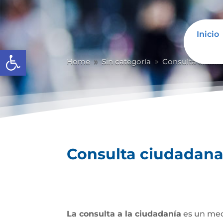
Inicio
Abrir barra de herramientas
Home
Sin categoría
Consulta ciuda
9
9
Consulta ciudadan
La consulta a la ciudadanía
es un mec