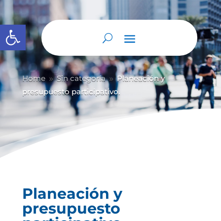
Abrir barra de herramientas
Home
Sin categoría
Planeación y
9
9
presupuesto participativo.
Planeación y
presupuesto