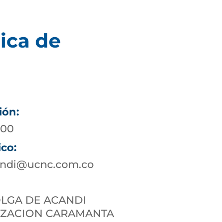
ica de
ión:
 00
ico:
andi@ucnc.com.co
OLGA DE ACANDI
ZACION CARAMANTA