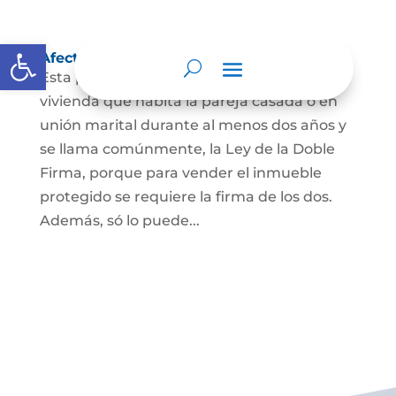
Abrir barra de herramientas
Afectación a Vivienda familiar
Esta protección la ordena la ley sobre la
vivienda que habita la pareja casada o en
unión marital durante al menos dos años y
se llama comúnmente, la Ley de la Doble
Firma, porque para vender el inmueble
protegido se requiere la firma de los dos.
Además, só lo puede...