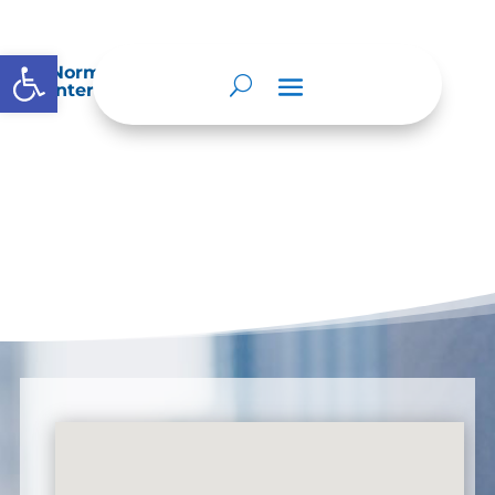
Abrir barra de herramientas
Normatividad especial que les aplique de
interés.